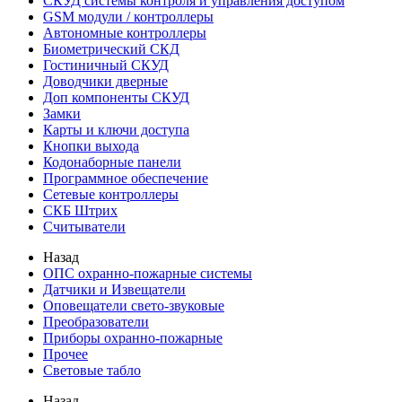
СКУД системы контроля и управления доступом
GSM модули / контроллеры
Автономные контроллеры
Биометрический СКД
Гостиничный СКУД
Доводчики дверные
Доп компоненты СКУД
Замки
Карты и ключи доступа
Кнопки выхода
Кодонаборные панели
Программное обеспечение
Сетевые контроллеры
СКБ Штрих
Считыватели
Назад
ОПС охранно-пожарные системы
Датчики и Извещатели
Оповещатели свето-звуковые
Преобразователи
Приборы охранно-пожарные
Прочее
Световые табло
Назад