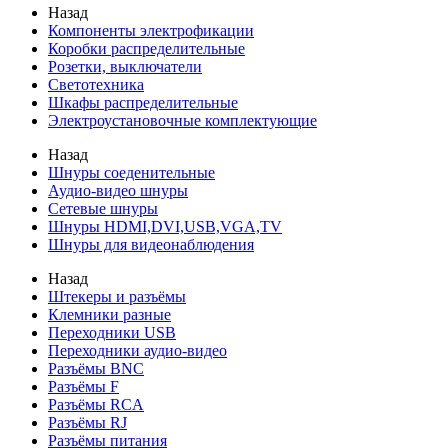
Назад
Компоненты электрофикации
Коробки распределительные
Розетки, выключатели
Светотехника
Шкафы распределительные
Электроустановочные комплектующие
Назад
Шнуры соеденительные
Аудио-видео шнуры
Сетевые шнуры
Шнуры HDMI,DVI,USB,VGA,TV
Шнуры для видеонаблюдения
Назад
Штекеры и разъёмы
Клемники разные
Переходники USB
Переходники аудио-видео
Разъёмы BNC
Разъёмы F
Разъёмы RCA
Разъёмы RJ
Разъёмы питания