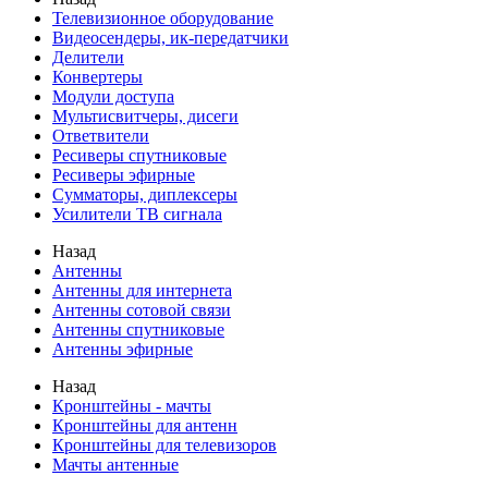
Телевизионное оборудование
Видеосендеры, ик-передатчики
Делители
Конвертеры
Модули доступа
Мультисвитчеры, дисеги
Ответвители
Ресиверы спутниковые
Ресиверы эфирные
Сумматоры, диплексеры
Усилители ТВ сигнала
Назад
Антенны
Антенны для интернета
Антенны сотовой связи
Антенны спутниковые
Антенны эфирные
Назад
Кронштейны - мачты
Кронштейны для антенн
Кронштейны для телевизоров
Мачты антенные