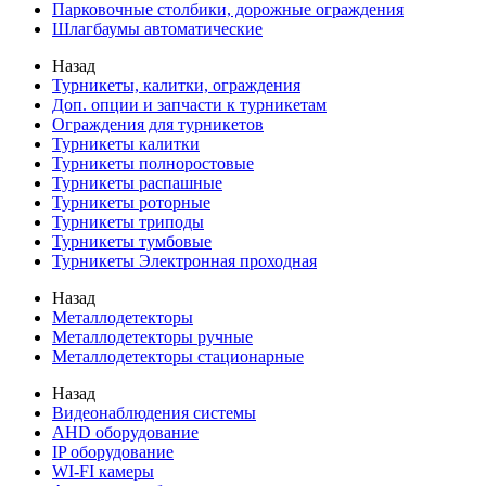
Парковочные столбики, дорожные ограждения
Шлагбаумы автоматические
Назад
Турникеты, калитки, ограждения
Доп. опции и запчасти к турникетам
Ограждения для турникетов
Турникеты калитки
Турникеты полноростовые
Турникеты распашные
Турникеты роторные
Турникеты триподы
Турникеты тумбовые
Турникеты Электронная проходная
Назад
Металлодетекторы
Металлодетекторы ручные
Металлодетекторы стационарные
Назад
Видеонаблюдения cистемы
AHD оборудование
IP оборудование
WI-FI камеры