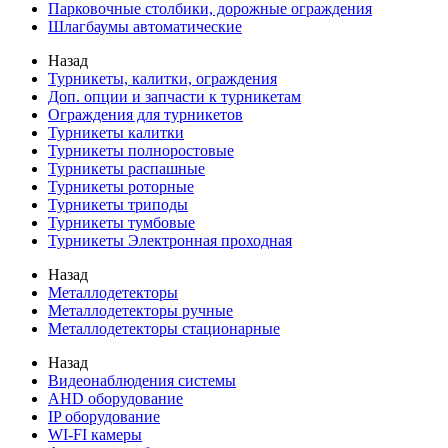
Парковочные столбики, дорожные ограждения
Шлагбаумы автоматические
Назад
Турникеты, калитки, ограждения
Доп. опции и запчасти к турникетам
Ограждения для турникетов
Турникеты калитки
Турникеты полноростовые
Турникеты распашные
Турникеты роторные
Турникеты триподы
Турникеты тумбовые
Турникеты Электронная проходная
Назад
Металлодетекторы
Металлодетекторы ручные
Металлодетекторы стационарные
Назад
Видеонаблюдения cистемы
AHD оборудование
IP оборудование
WI-FI камеры