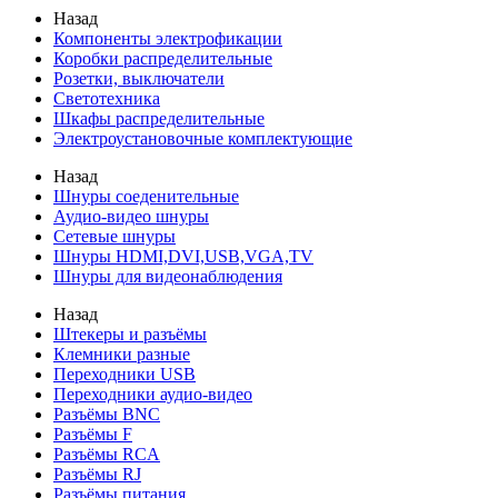
Назад
Компоненты электрофикации
Коробки распределительные
Розетки, выключатели
Светотехника
Шкафы распределительные
Электроустановочные комплектующие
Назад
Шнуры соеденительные
Аудио-видео шнуры
Сетевые шнуры
Шнуры HDMI,DVI,USB,VGA,TV
Шнуры для видеонаблюдения
Назад
Штекеры и разъёмы
Клемники разные
Переходники USB
Переходники аудио-видео
Разъёмы BNC
Разъёмы F
Разъёмы RCA
Разъёмы RJ
Разъёмы питания