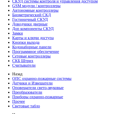
СКУД системы контроля и управления доступом
GSM модули / контроллеры
Автономные контроллеры
Биометрический СКД
Гостиничный СКУД
Доводчики дверные
Доп компоненты СКУД
Замки
Карты и ключи доступа
Кнопки выхода
Кодонаборные панели
Программное обеспечение
Сетевые контроллеры
СКБ Штрих
Считыватели
Назад
ОПС охранно-пожарные системы
Датчики и Извещатели
Оповещатели свето-звуковые
Преобразователи
Приборы охранно-пожарные
Прочее
Световые табло