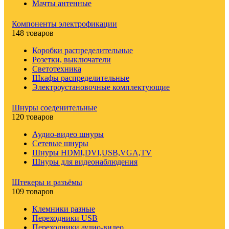
Мачты антенные
Компоненты электрофикации
148 товаров
Коробки распределительные
Розетки, выключатели
Светотехника
Шкафы распределительные
Электроустановочные комплектующие
Шнуры соеденительные
120 товаров
Аудио-видео шнуры
Сетевые шнуры
Шнуры HDMI,DVI,USB,VGA,TV
Шнуры для видеонаблюдения
Штекеры и разъёмы
109 товаров
Клемники разные
Переходники USB
Переходники аудио-видео