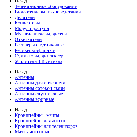
Назад
Телевизионное оборудование
Видеосендеры, ик-передатчики
Делители
Конвертеры
Модули доступа
Мультисвитчеры, дисеги
Ответвители
Ресиверы спутниковые
Ресиверы эфирные
Сумматоры, диплексеры
Усилители ТВ сигнала
Назад
Антенны
Антенны для интернета
Антенны сотовой связи
Антенны спутниковые
Антенны эфирные
Назад
Кронштейны - мачты
Кронштейны для антенн
Кронштейны для телевизоров
Мачты антенные