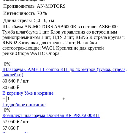
Производитель
AN-MOTORS
Интенсивность
70 %
Длина стрелы
5,0 - 6,5 м
Шлагбаум AN-MOTORS ASB6000R в составе: ASB6000
Тумба шлагбаума 1 шт; Блок управления со встроенным
радиоприемником 1 шт; ПДУ 2 шт; RBN6-К стрела круглая;
RBN92 Заглушки для стрелы - 2 шт; Наклейки
светоотражающие; WAC1 Крепление для круглой
рейки;Опора WA11C Опора.
0%
Шлагбаум CAME LT combo KIT до 4х метров (тумба, стрела,
наклейки)
80 640 ₽
/ шт
80 640 ₽
В корзину
Уже в корзине
−
+
Подробное описание
0%
Комплект шлагбаума DoorHan BR-PRO5000KIT
57 050 ₽
/ шт
57 050 ₽