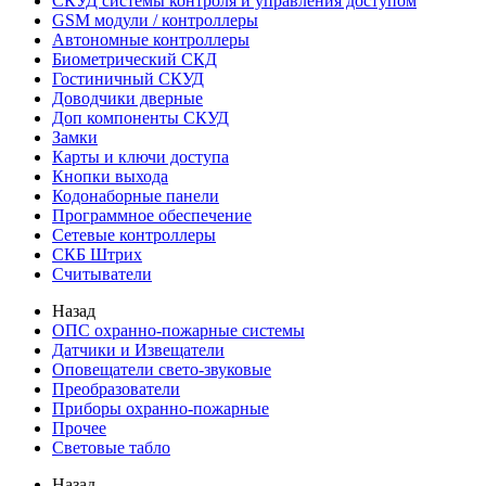
СКУД системы контроля и управления доступом
GSM модули / контроллеры
Автономные контроллеры
Биометрический СКД
Гостиничный СКУД
Доводчики дверные
Доп компоненты СКУД
Замки
Карты и ключи доступа
Кнопки выхода
Кодонаборные панели
Программное обеспечение
Сетевые контроллеры
СКБ Штрих
Считыватели
Назад
ОПС охранно-пожарные системы
Датчики и Извещатели
Оповещатели свето-звуковые
Преобразователи
Приборы охранно-пожарные
Прочее
Световые табло
Назад