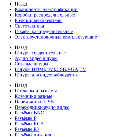
Назад
Компоненты электрофикации
Коробки распределительные
Розетки, выключатели
Светотехника
Шкафы распределительные
Электроустановочные комплектующие
Назад
Шнуры соеденительные
Аудио-видео шнуры
Сетевые шнуры
Шнуры HDMI,DVI,USB,VGA,TV
Шнуры для видеонаблюдения
Назад
Штекеры и разъёмы
Клемники разные
Переходники USB
Переходники аудио-видео
Разъёмы BNC
Разъёмы F
Разъёмы RCA
Разъёмы RJ
Разъёмы питания