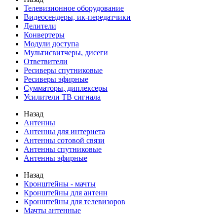
Телевизионное оборудование
Видеосендеры, ик-передатчики
Делители
Конвертеры
Модули доступа
Мультисвитчеры, дисеги
Ответвители
Ресиверы спутниковые
Ресиверы эфирные
Сумматоры, диплексеры
Усилители ТВ сигнала
Назад
Антенны
Антенны для интернета
Антенны сотовой связи
Антенны спутниковые
Антенны эфирные
Назад
Кронштейны - мачты
Кронштейны для антенн
Кронштейны для телевизоров
Мачты антенные