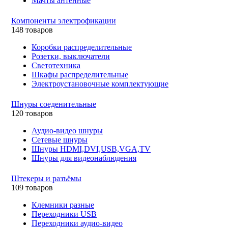
Мачты антенные
Компоненты электрофикации
148 товаров
Коробки распределительные
Розетки, выключатели
Светотехника
Шкафы распределительные
Электроустановочные комплектующие
Шнуры соеденительные
120 товаров
Аудио-видео шнуры
Сетевые шнуры
Шнуры HDMI,DVI,USB,VGA,TV
Шнуры для видеонаблюдения
Штекеры и разъёмы
109 товаров
Клемники разные
Переходники USB
Переходники аудио-видео