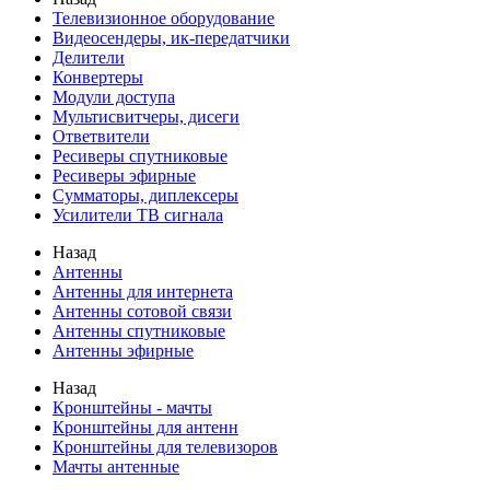
Телевизионное оборудование
Видеосендеры, ик-передатчики
Делители
Конвертеры
Модули доступа
Мультисвитчеры, дисеги
Ответвители
Ресиверы спутниковые
Ресиверы эфирные
Сумматоры, диплексеры
Усилители ТВ сигнала
Назад
Антенны
Антенны для интернета
Антенны сотовой связи
Антенны спутниковые
Антенны эфирные
Назад
Кронштейны - мачты
Кронштейны для антенн
Кронштейны для телевизоров
Мачты антенные