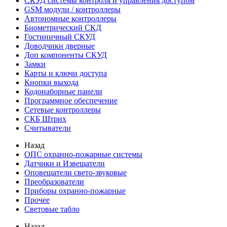
СКУД системы контроля и управления доступом
GSM модули / контроллеры
Автономные контроллеры
Биометрический СКД
Гостиничный СКУД
Доводчики дверные
Доп компоненты СКУД
Замки
Карты и ключи доступа
Кнопки выхода
Кодонаборные панели
Программное обеспечение
Сетевые контроллеры
СКБ Штрих
Считыватели
Назад
ОПС охранно-пожарные системы
Датчики и Извещатели
Оповещатели свето-звуковые
Преобразователи
Приборы охранно-пожарные
Прочее
Световые табло
Назад