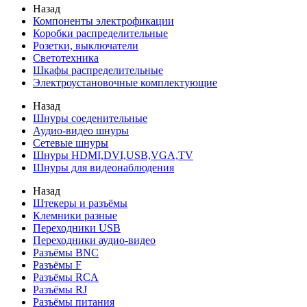
Назад
Компоненты электрофикации
Коробки распределительные
Розетки, выключатели
Светотехника
Шкафы распределительные
Электроустановочные комплектующие
Назад
Шнуры соеденительные
Аудио-видео шнуры
Сетевые шнуры
Шнуры HDMI,DVI,USB,VGA,TV
Шнуры для видеонаблюдения
Назад
Штекеры и разъёмы
Клемники разные
Переходники USB
Переходники аудио-видео
Разъёмы BNC
Разъёмы F
Разъёмы RCA
Разъёмы RJ
Разъёмы питания