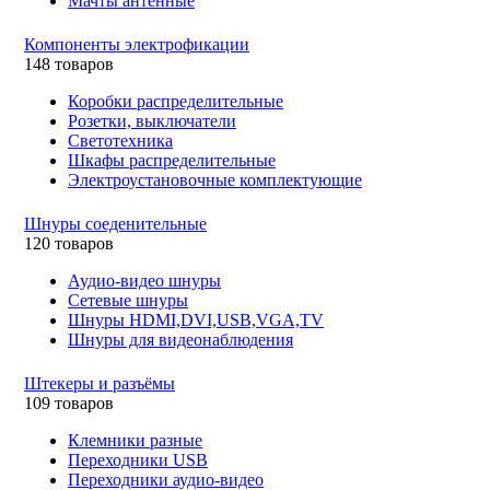
Мачты антенные
Компоненты электрофикации
148 товаров
Коробки распределительные
Розетки, выключатели
Светотехника
Шкафы распределительные
Электроустановочные комплектующие
Шнуры соеденительные
120 товаров
Аудио-видео шнуры
Сетевые шнуры
Шнуры HDMI,DVI,USB,VGA,TV
Шнуры для видеонаблюдения
Штекеры и разъёмы
109 товаров
Клемники разные
Переходники USB
Переходники аудио-видео