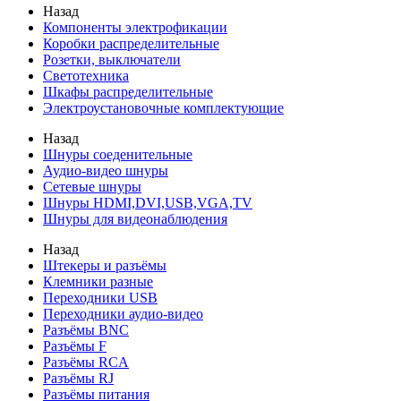
Назад
Компоненты электрофикации
Коробки распределительные
Розетки, выключатели
Светотехника
Шкафы распределительные
Электроустановочные комплектующие
Назад
Шнуры соеденительные
Аудио-видео шнуры
Сетевые шнуры
Шнуры HDMI,DVI,USB,VGA,TV
Шнуры для видеонаблюдения
Назад
Штекеры и разъёмы
Клемники разные
Переходники USB
Переходники аудио-видео
Разъёмы BNC
Разъёмы F
Разъёмы RCA
Разъёмы RJ
Разъёмы питания