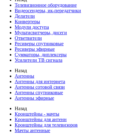
Телевизионное оборудование
Видеосендеры, ик-передатчики
Делители
Конвертеры
Модули доступа
Мультисвитчеры, дисеги
Ответвители
Ресиверы спутниковые
Ресиверы эфирные
Сумматоры, диплексеры
Усилители ТВ сигнала
Назад
Антенны
Антенны для интернета
Антенны сотовой связи
Антенны спутниковые
Антенны эфирные
Назад
Кронштейны - мачты
Кронштейны для антенн
Кронштейны для телевизоров
Мачты антенные