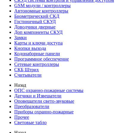
СКУД системы контроля и управления доступом
GSM модули / контроллеры
Автономные контроллеры
Биометрический СКД
Гостиничный СКУД
Доводчики дверные
Доп компоненты СКУД
Замки
Карты и ключи доступа
Кнопки выхода
Кодонаборные панели
Программное обеспечение
Сетевые контроллеры
СКБ Штрих
Считыватели
Назад
ОПС охранно-пожарные системы
Датчики и Извещатели
Оповещатели свето-звуковые
Преобразователи
Приборы охранно-пожарные
Прочее
Световые табло
Назад