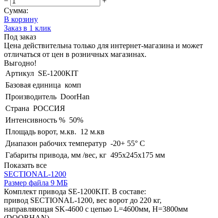
−
+
Сумма:
В корзину
Заказ в 1 клик
Под заказ
Цена действительна только для интернет-магазина и может
отличаться от цен в розничных магазинах.
Выгодно!
Артикул
SE-1200KIT
Базовая единица
комп
Производитель
DoorHan
Страна
РОССИЯ
Интенсивность %
50%
Площадь ворот, м.кв.
12 м.кв
Диапазон рабочих температур
-20+ 55° C
Габариты привода, мм /вес, кг
495x245x175 мм
Показать все
SECTIONAL-1200
Размер файла 9 МБ
Комплект привода SE-1200KIT. В составе:
привод SECTIONAL-1200, вес ворот до 220 кг,
направляющая SK-4600 с цепью L=4600мм, H=3800мм
(DOORHAN)