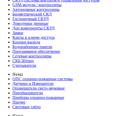
СКУД системы контроля и управления доступом
GSM модули / контроллеры
Автономные контроллеры
Биометрический СКД
Гостиничный СКУД
Доводчики дверные
Доп компоненты СКУД
Замки
Карты и ключи доступа
Кнопки выхода
Кодонаборные панели
Программное обеспечение
Сетевые контроллеры
СКБ Штрих
Считыватели
Назад
ОПС охранно-пожарные системы
Датчики и Извещатели
Оповещатели свето-звуковые
Преобразователи
Приборы охранно-пожарные
Прочее
Световые табло
Назад