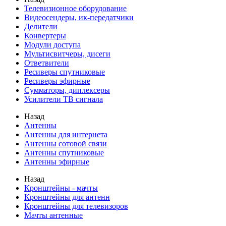
Телевизионное оборудование
Видеосендеры, ик-передатчики
Делители
Конвертеры
Модули доступа
Мультисвитчеры, дисеги
Ответвители
Ресиверы спутниковые
Ресиверы эфирные
Сумматоры, диплексеры
Усилители ТВ сигнала
Назад
Антенны
Антенны для интернета
Антенны сотовой связи
Антенны спутниковые
Антенны эфирные
Назад
Кронштейны - мачты
Кронштейны для антенн
Кронштейны для телевизоров
Мачты антенные