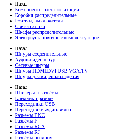
Назад
Компоненты электрофикации
Коробки распределительные
Розетки, выключатели
Светотехника
Шкафы распределительные
Электроустановочные комплектующие
Назад
Шнуры соеденительные
Аудио-видео шнуры
Сетевые шнуры
Шнуры HDMI,DVI,USB,VGA,TV
Шнуры для видеонаблюдения
Назад
Штекеры и разъёмы
Клемники разные
Переходники USB
Переходники аудио-видео
Разъёмы BNC
Разъёмы F
Разъёмы RCA
Разъёмы RJ
Разъёмы питания