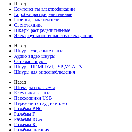
Назад
Компоненты электрофикации
Коробки распределительные
Розетки, выключатели
Светотехника
Шкафы распределительные
Электроустановочные комплектующие
Назад
Шнуры соеденительные
Аудио-видео шнуры
Сетевые шнуры
Шнуры HDMI,DVI,USB,VGA,TV
Шнуры для видеонаблюдения
Назад
Штекеры и разъёмы
Клемники разные
Переходники USB
Переходники аудио-видео
Разъёмы BNC
Разъёмы F
Разъёмы RCA
Разъёмы RJ
Разъёмы питания