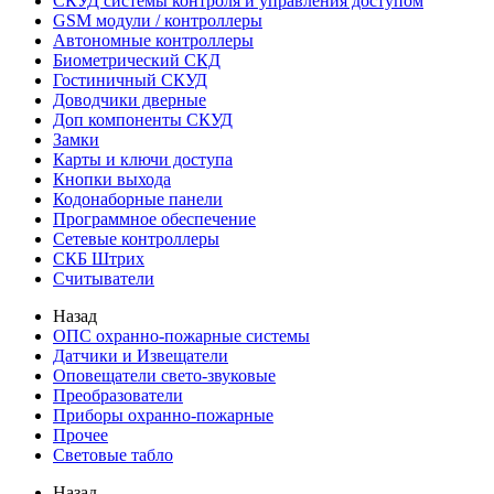
СКУД системы контроля и управления доступом
GSM модули / контроллеры
Автономные контроллеры
Биометрический СКД
Гостиничный СКУД
Доводчики дверные
Доп компоненты СКУД
Замки
Карты и ключи доступа
Кнопки выхода
Кодонаборные панели
Программное обеспечение
Сетевые контроллеры
СКБ Штрих
Считыватели
Назад
ОПС охранно-пожарные системы
Датчики и Извещатели
Оповещатели свето-звуковые
Преобразователи
Приборы охранно-пожарные
Прочее
Световые табло
Назад