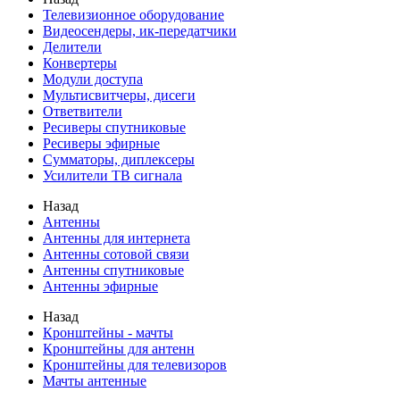
Телевизионное оборудование
Видеосендеры, ик-передатчики
Делители
Конвертеры
Модули доступа
Мультисвитчеры, дисеги
Ответвители
Ресиверы спутниковые
Ресиверы эфирные
Сумматоры, диплексеры
Усилители ТВ сигнала
Назад
Антенны
Антенны для интернета
Антенны сотовой связи
Антенны спутниковые
Антенны эфирные
Назад
Кронштейны - мачты
Кронштейны для антенн
Кронштейны для телевизоров
Мачты антенные