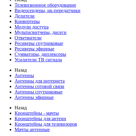
Телевизионное оборудование
Видеосендеры, ик-передатчики
Делители
Конвертеры
Модули доступа
Мультисвитчеры, дисеги
Ответвители
Ресиверы спутниковые
Ресиверы эфирные
Сумматоры, диплексеры
Усилители ТВ сигнала
Назад
Антенны
Антенны для интернета
Антенны сотовой связи
Антенны спутниковые
Антенны эфирные
Назад
Кронштейны - мачты
Кронштейны для антенн
Кронштейны для телевизоров
Мачты антенные