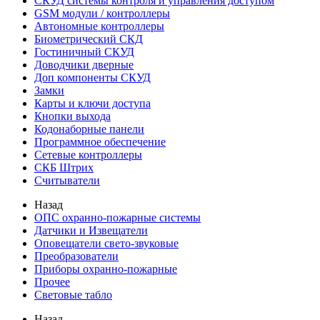
СКУД системы контроля и управления доступом
GSM модули / контроллеры
Автономные контроллеры
Биометрический СКД
Гостиничный СКУД
Доводчики дверные
Доп компоненты СКУД
Замки
Карты и ключи доступа
Кнопки выхода
Кодонаборные панели
Программное обеспечение
Сетевые контроллеры
СКБ Штрих
Считыватели
Назад
ОПС охранно-пожарные системы
Датчики и Извещатели
Оповещатели свето-звуковые
Преобразователи
Приборы охранно-пожарные
Прочее
Световые табло
Назад