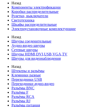
Назад
Компоненты электрофикации
Коробки распределительные
Розетки, выключатели
Светотехника
Шкафы распределительные
Электроустановочные комплектующие
Назад
Шнуры соеденительные
Аудио-видео шнуры
Сетевые шнуры
Шнуры HDMI,DVI,USB,VGA,TV
Шнуры для видеонаблюдения
Назад
Штекеры и разъёмы
Клемники разные
Переходники USB
Переходники аудио-видео
Разъёмы BNC
Разъёмы F
Разъёмы RCA
Разъёмы RJ
Разъёмы питания