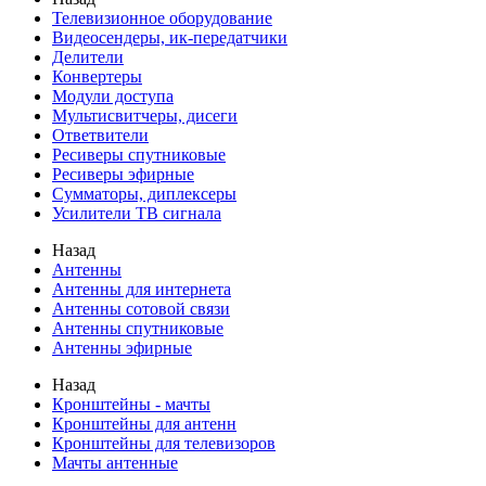
Телевизионное оборудование
Видеосендеры, ик-передатчики
Делители
Конвертеры
Модули доступа
Мультисвитчеры, дисеги
Ответвители
Ресиверы спутниковые
Ресиверы эфирные
Сумматоры, диплексеры
Усилители ТВ сигнала
Назад
Антенны
Антенны для интернета
Антенны сотовой связи
Антенны спутниковые
Антенны эфирные
Назад
Кронштейны - мачты
Кронштейны для антенн
Кронштейны для телевизоров
Мачты антенные