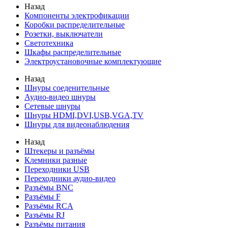
Назад
Компоненты электрофикации
Коробки распределительные
Розетки, выключатели
Светотехника
Шкафы распределительные
Электроустановочные комплектующие
Назад
Шнуры соеденительные
Аудио-видео шнуры
Сетевые шнуры
Шнуры HDMI,DVI,USB,VGA,TV
Шнуры для видеонаблюдения
Назад
Штекеры и разъёмы
Клемники разные
Переходники USB
Переходники аудио-видео
Разъёмы BNC
Разъёмы F
Разъёмы RCA
Разъёмы RJ
Разъёмы питания