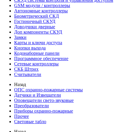
СКУД системы контроля и управления доступом
GSM модули / контроллеры
Автономные контроллеры
Биометрический СКД
Гостиничный СКУД
Доводчики дверные
Доп компоненты СКУД
Замки
Карты и ключи доступа
Кнопки выхода
Кодонаборные панели
Программное обеспечение
Сетевые контроллеры
СКБ Штрих
Считыватели
Назад
ОПС охранно-пожарные системы
Датчики и Извещатели
Оповещатели свето-звуковые
Преобразователи
Приборы охранно-пожарные
Прочее
Световые табло
Назад