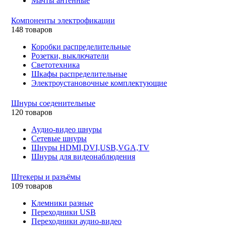
Мачты антенные
Компоненты электрофикации
148 товаров
Коробки распределительные
Розетки, выключатели
Светотехника
Шкафы распределительные
Электроустановочные комплектующие
Шнуры соеденительные
120 товаров
Аудио-видео шнуры
Сетевые шнуры
Шнуры HDMI,DVI,USB,VGA,TV
Шнуры для видеонаблюдения
Штекеры и разъёмы
109 товаров
Клемники разные
Переходники USB
Переходники аудио-видео