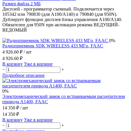
Размер файла 2 МБ
Дисплей - программатор съемный. Подключается через
105342 или 790830 (для А100/А140) и 790840 (для 950N).
Дублирует функции дисплея блока управления А100/А140.
Обязателен для 950N при активации режима ВЕДУЩИЙ-
ВЕДОМЫЙ
0%
Радиоприемник SDK WIRELESS 433 МГц, FAAC
4 926.60 ₽
/ шт
4 926.60 ₽
В корзину
Уже в корзине
−
+
Подробное описание
0%
Электромеханический замок со встраиваемым расцепителем
привода A1400, FAAC
14 350 ₽
/ шт
14 350 ₽
В корзину
Уже в корзине
−
+