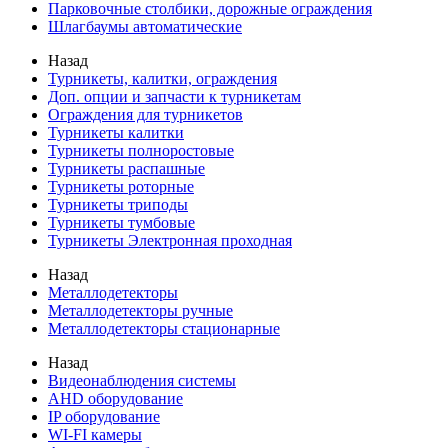
Парковочные столбики, дорожные ограждения
Шлагбаумы автоматические
Назад
Турникеты, калитки, ограждения
Доп. опции и запчасти к турникетам
Ограждения для турникетов
Турникеты калитки
Турникеты полноростовые
Турникеты распашные
Турникеты роторные
Турникеты триподы
Турникеты тумбовые
Турникеты Электронная проходная
Назад
Металлодетекторы
Металлодетекторы ручные
Металлодетекторы стационарные
Назад
Видеонаблюдения cистемы
AHD оборудование
IP оборудование
WI-FI камеры