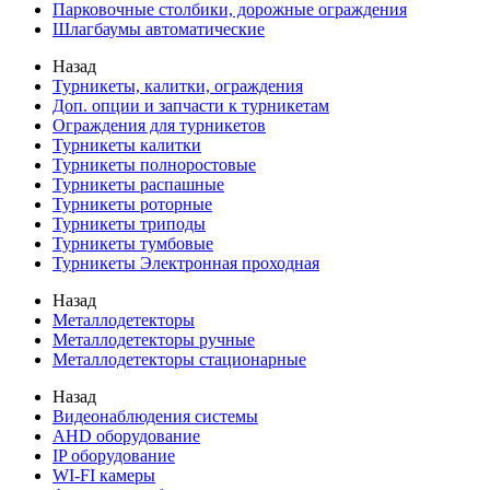
Парковочные столбики, дорожные ограждения
Шлагбаумы автоматические
Назад
Турникеты, калитки, ограждения
Доп. опции и запчасти к турникетам
Ограждения для турникетов
Турникеты калитки
Турникеты полноростовые
Турникеты распашные
Турникеты роторные
Турникеты триподы
Турникеты тумбовые
Турникеты Электронная проходная
Назад
Металлодетекторы
Металлодетекторы ручные
Металлодетекторы стационарные
Назад
Видеонаблюдения cистемы
AHD оборудование
IP оборудование
WI-FI камеры