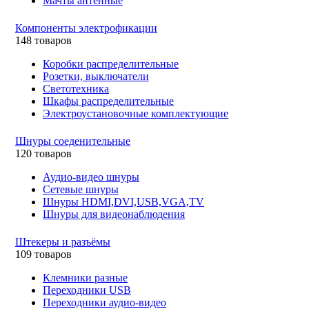
Мачты антенные
Компоненты электрофикации
148 товаров
Коробки распределительные
Розетки, выключатели
Светотехника
Шкафы распределительные
Электроустановочные комплектующие
Шнуры соеденительные
120 товаров
Аудио-видео шнуры
Сетевые шнуры
Шнуры HDMI,DVI,USB,VGA,TV
Шнуры для видеонаблюдения
Штекеры и разъёмы
109 товаров
Клемники разные
Переходники USB
Переходники аудио-видео