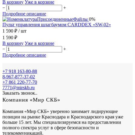
В корзину
Уже в корзине
−
+
Подробное описание
0%
Пульт управления шлагбаумом CARDDEX «SW-02»
1 590 ₽
/ шт
1 590 ₽
В корзину
Уже в корзине
−
+
Подробное описание
+7 918 163-80-88
8-967-877-37-02
+7 861 220-77-70
7771@mirskb.ru
Заказать звонок..
Компания «Мир СКБ»
Компания «Мир СКБ» уверенно занимает лидирующие
позиции на рынке Краснодара и Краснодарского края уже
больше 15 лет. Мы специализируемся на предоставлении
полного спектра услуг в сфере безопасности и
телекоммуникаций.