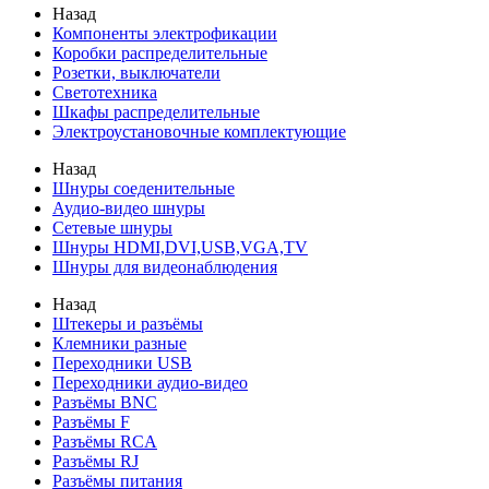
Назад
Компоненты электрофикации
Коробки распределительные
Розетки, выключатели
Светотехника
Шкафы распределительные
Электроустановочные комплектующие
Назад
Шнуры соеденительные
Аудио-видео шнуры
Сетевые шнуры
Шнуры HDMI,DVI,USB,VGA,TV
Шнуры для видеонаблюдения
Назад
Штекеры и разъёмы
Клемники разные
Переходники USB
Переходники аудио-видео
Разъёмы BNC
Разъёмы F
Разъёмы RCA
Разъёмы RJ
Разъёмы питания