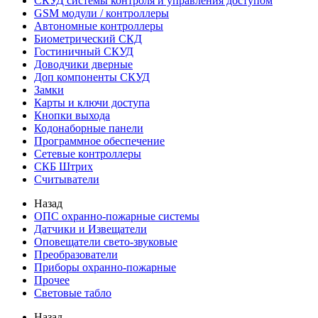
СКУД системы контроля и управления доступом
GSM модули / контроллеры
Автономные контроллеры
Биометрический СКД
Гостиничный СКУД
Доводчики дверные
Доп компоненты СКУД
Замки
Карты и ключи доступа
Кнопки выхода
Кодонаборные панели
Программное обеспечение
Сетевые контроллеры
СКБ Штрих
Считыватели
Назад
ОПС охранно-пожарные системы
Датчики и Извещатели
Оповещатели свето-звуковые
Преобразователи
Приборы охранно-пожарные
Прочее
Световые табло
Назад