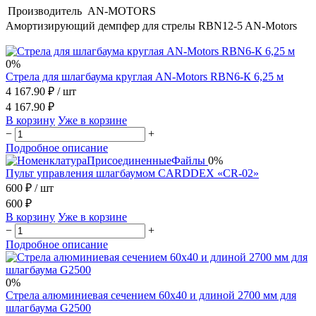
Производитель
AN-MOTORS
Амортизирующий демпфер для стрелы RBN12-5 AN-Motors
0%
Стрела для шлагбаума круглая AN-Motors RBN6-К 6,25 м
4 167.90 ₽
/ шт
4 167.90 ₽
В корзину
Уже в корзине
−
+
Подробное описание
0%
Пульт управления шлагбаумом CARDDEX «CR-02»
600 ₽
/ шт
600 ₽
В корзину
Уже в корзине
−
+
Подробное описание
0%
Стрела алюминиевая сечением 60х40 и длиной 2700 мм для
шлагбаума G2500