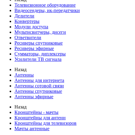
Телевизионное оборудование
Видеосендеры, ик-передатчики
Делители
Конвертеры
Модули доступа
Мультисвитчеры, дисеги
Ответвители
Ресиверы спутниковые
Ресиверы эфирные
Сумматоры, диплексеры
Усилители ТВ сигнала
Назад
Антенны
Антенны для интернета
Антенны сотовой связи
Антенны спутниковые
Антенны эфирные
Назад
Кронштейны - мачты
Кронштейны для антенн
Кронштейны для телевизоров
Мачты антенные