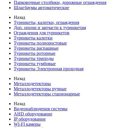
Парковочные столбики, дорожные ограждения
Шлагбаумы автоматические
Назад
Турникеты, калитки, ограждения
Доп. опции и запчасти к турникетам
Ограждения для турникетов
Турникеты калитки
Турникеты полноростовые
Турникеты распашные
Турникеты роторные
Турникеты триподы
Турникеты тумбовые
Турникеты Электронная проходная
Назад
Металлодетекторы
Металлодетекторы ручные
Металлодетекторы стационарные
Назад
Видеонаблюдения cистемы
AHD оборудование
IP оборудование
WI-FI камеры